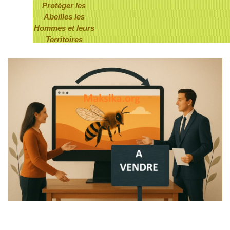
Aller au contenu
Protéger
les
A
beilles
les
Hommes
et
leurs
Territoires